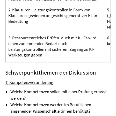
2. Klausuren: Leistungskontrollen in Form von
5. D
Klausuren gewinnen angesichts generativer KI an
(„Pro
Bedeutung
Haus
Misc
3. Ressourcenreiches Prüfen -auch mit KI: Es wird
6. I
einen zunehmenden Bedarf nach
keine
Leistungskontrollen mit sicherem Zugang zu KI-
Werkzeugen geben
Schwerpunktthemen der Diskussion
1) Kompetenzveränderung
Welche Kompetenzen sollen mit einer Prüfung erfasst
werden?
Welche Kompetenzen werden im Berufsleben
angehender Wissenschaftler:innen benötigt?