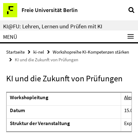
Springe
Service-
Freie Universität Berlin
direkt
Navigation
zu
KI@FU: Lehren, Lernen und Prüfen mit KI
Inhalt
MENÜ
Startseite
ki-nel
Workshopreihe KI-Kompetenzen stärken
KI und die Zukunft von Prüfungen
KI und die Zukunft von Prüfungen
Workshopleitung
Alexan
Datum
15.02.
Struktur der Veranstaltung
Expert