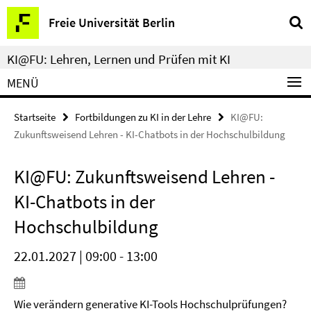
Springe
Service-
Freie Universität Berlin
direkt
Navigation
zu
KI@FU: Lehren, Lernen und Prüfen mit KI
Inhalt
MENÜ
Startseite
Fortbildungen zu KI in der Lehre
KI@FU:
Zukunftsweisend Lehren - KI-Chatbots in der Hochschulbildung
KI@FU: Zukunftsweisend Lehren -
KI-Chatbots in der
Hochschulbildung
22.01.2027 | 09:00 - 13:00
Wie verändern generative KI-Tools Hochschulprüfungen?