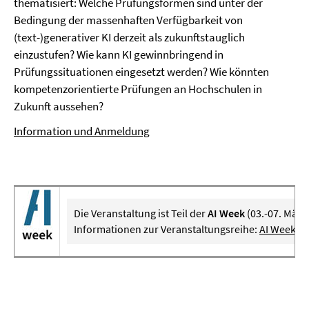
thematisiert: Welche Prüfungsformen sind unter der
Bedingung der massenhaften Verfügbarkeit von
(text-)generativer KI derzeit als zukunftstauglich
einzustufen? Wie kann KI gewinnbringend in
Prüfungssituationen eingesetzt werden? Wie könnten
kompetenzorientierte Prüfungen an Hochschulen in
Zukunft aussehen?
Information und Anmeldung
Die Veranstaltung ist Teil der
AI Week
(03.-07. März
Informationen zur Veranstaltungsreihe:
AI Week de