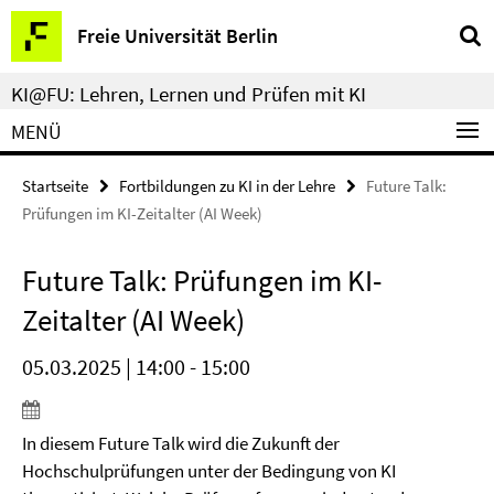
Springe
Service-
Freie Universität Berlin
direkt
Navigation
zu
KI@FU: Lehren, Lernen und Prüfen mit KI
Inhalt
MENÜ
Startseite
Fortbildungen zu KI in der Lehre
Future Talk:
Prüfungen im KI-Zeitalter (AI Week)
Future Talk: Prüfungen im KI-
Zeitalter (AI Week)
05.03.2025 | 14:00 - 15:00
In diesem Future Talk wird die Zukunft der
Hochschulprüfungen unter der Bedingung von KI